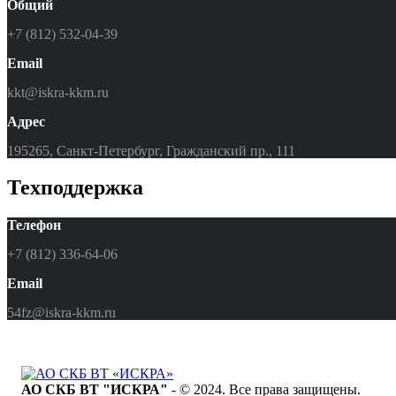
Общий
+7 (812) 532-04-39
Email
kkt@iskra-kkm.ru
Адрес
195265, Санкт-Петербург, Гражданский пр., 111
Техподдержка
Телефон
+7 (812) 336-64-06
Email
54fz@iskra-kkm.ru
АО СКБ ВТ "ИСКРА"
- © 2024. Все права защищены.