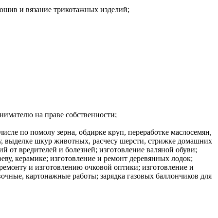
пошив и вязание трикотажных изделий;
нимателю на праве собственности;
числе по помолу зерна, обдирке круп, переработке маслосемян,
у, выделке шкур животных, расчесу шерсти, стрижке домашних
й от вредителей и болезней; изготовление валяной обуви;
реву, керамике; изготовление и ремонт деревянных лодок;
 ремонту и изготовлению очковой оптики; изготовление и
очные, картонажные работы; зарядка газовых баллончиков для