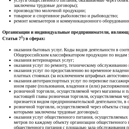
услуги общественного питания, оказываемые через объе
заключены трудовые договоры);
производство молочной продукции;
товарное и спортивное рыболовство и рыбоводство;
ремонт компьютеров и коммуникационного оборудования
Организации и индивидуальные предприниматели, являющие
1
Статья 7
) в сферах:
оказания бытовых услуг. Коды видов деятельности в соо
Общероссийским классификатором продукции по видам э
оказания ветеринарных услуг;
оказания услуг по ремонту, техническому обслуживанию 
оказания услуг по предоставлению во временное владени
платных стоянках (за исключением штрафных автостояно
оказания автотранспортных услуг по перевозке пассажи
ином праве (пользования, владения и (или) распоряжения
розничной торговли, осуществляемой через магазины и п
настоящей главы розничная торговля, осуществляемая че
признается видом предпринимательской деятельности, в 
розничной торговли, осуществляемой через объекты стац
которыми заключены трудовые договоры);
оказания услуг общественного питания, осуществляемых 
метров по каждому объекту организации общественного п
общественного питания с площадью зала обслуживания п