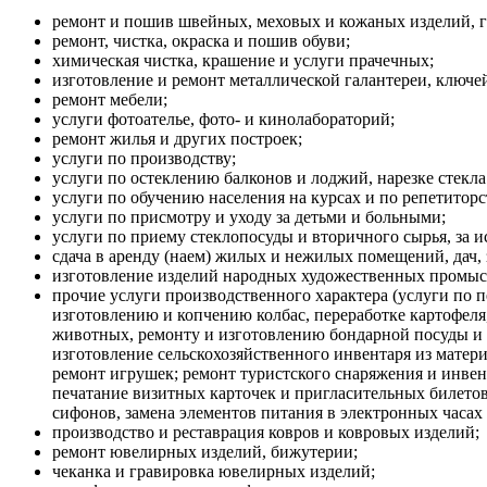
ремонт и пошив швейных, меховых и кожаных изделий, го
ремонт, чистка, окраска и пошив обуви;
химическая чистка, крашение и услуги прачечных;
изготовление и ремонт металлической галантереи, ключей
ремонт мебели;
услуги фотоателье, фото- и кинолабораторий;
ремонт жилья и других построек;
услуги по производству;
услуги по остеклению балконов и лоджий, нарезке стекла 
услуги по обучению населения на курсах и по репетиторс
услуги по присмотру и уходу за детьми и больными;
услуги по приему стеклопосуды и вторичного сырья, за 
сдача в аренду (наем) жилых и нежилых помещений, дач
изготовление изделий народных художественных промыс
прочие услуги производственного характера (услуги по п
изготовлению и копчению колбас, переработке картофел
животных, ремонту и изготовлению бондарной посуды и г
изготовление сельскохозяйственного инвентаря из материа
ремонт игрушек; ремонт туристского снаряжения и инвен
печатание визитных карточек и пригласительных билетов
сифонов, замена элементов питания в электронных часах 
производство и реставрация ковров и ковровых изделий;
ремонт ювелирных изделий, бижутерии;
чеканка и гравировка ювелирных изделий;