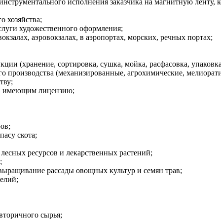
 инструментального исполнения заказчика на магнитную ленту, 
о хозяйства;
слуги художественного оформления;
кзалах, аэровокзалах, в аэропортах, морских, речных портах;
кции (хранение, сортировка, сушка, мойка, расфасовка, упаковка
го производства (механизированные, агрохимические, мелиорат
тву;
м, имеющим лицензию;
ов;
пасу скота;
 лесных ресурсов и лекарственных растений;
;
выращивание рассады овощных культур и семян трав;
елий;
 вторичного сырья;