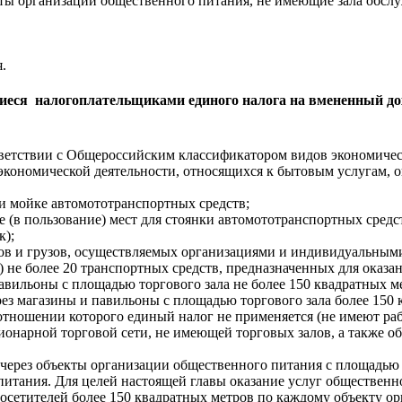
кты организации общественного питания, не имеющие зала обслу
.
ся налогоплательщиками единого налога на вмененный дохо
тветствии с Общероссийским классификатором видов экономическ
кономической деятельности, относящихся к бытовым услугам, 
и мойке автомототранспортных средств;
е (в пользование) мест для стоянки автомототранспортных средс
к);
ров и грузов, осуществляемых организациями и индивидуальны
) не более 20 транспортных средств, предназначенных для оказан
авильоны с площадью торгового зала не более 150 квадратных м
рез магазины и павильоны с площадью торгового зала более 150
отношении которого единый налог не применяется (не имеют ра
ионарной торговой сети, не имеющей торговых залов, а также об
через объекты организации общественного питания с площадью 
итания. Для целей настоящей главы оказание услуг общественн
осетителей более 150 квадратных метров по каждому объекту ор