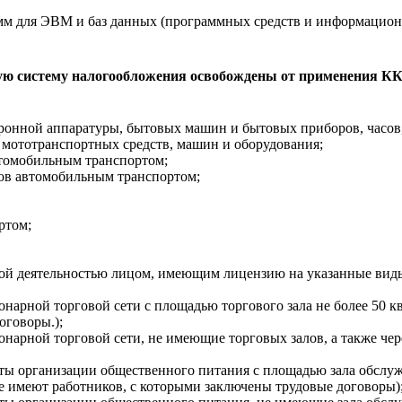
рамм для ЭВМ и баз данных (программных средств и информацио
 систему налогообложения освобождены от применения ККТ 
ронной аппаратуры, бытовых машин и бытовых приборов, часов,
 мототранспортных средств, машин и оборудования;
втомобильным транспортом;
ров автомобильным транспортом;
ртом;
ой деятельностью лицом, имеющим лицензию на указанные виды
ионарной торговой сети с площадью торгового зала не более 50 
оговоры.);
онарной торговой сети, не имеющие торговых залов, а также че
ты организации общественного питания с площадью зала обслуж
е имеют работников, с которыми заключены трудовые договоры)