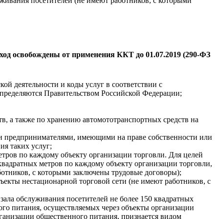
живания посетителей (не имеют работников, с которыми
д освобождены от применения ККТ до 01.07.2019 (290-ФЗ
ой деятельности и коды услуг в соответствии с
определяются Правительством Российской Федерации;
тв, а также по хранению автомототранспортных средств на
ми предпринимателями, имеющими на праве собственности или
ия таких услуг;
етров по каждому объекту организации торговли. Для целей
 квадратных метров по каждому объекту организации торговли,
ботников, с которыми заключены трудовые договоры);
ъекты нестационарной торговой сети (не имеют работников, с
зала обслуживания посетителей не более 150 квадратных
ого питания, осуществляемых через объекты организации
ганизации общественного питания, признается видом