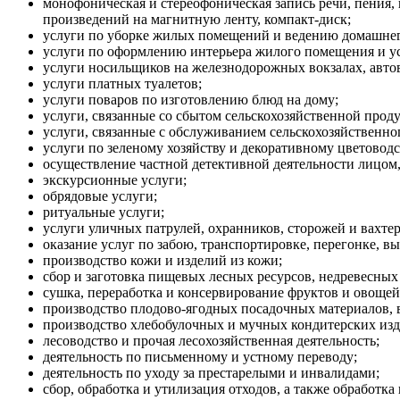
монофоническая и стереофоническая запись речи, пения,
произведений на магнитную ленту, компакт-диск;
услуги по уборке жилых помещений и ведению домашнег
услуги по оформлению интерьера жилого помещения и у
услуги носильщиков на железнодорожных вокзалах, автово
услуги платных туалетов;
услуги поваров по изготовлению блюд на дому;
услуги, связанные со сбытом сельскохозяйственной проду
услуги, связанные с обслуживанием сельскохозяйственно
услуги по зеленому хозяйству и декоративному цветоводс
осуществление частной детективной деятельности лицо
экскурсионные услуги;
обрядовые услуги;
ритуальные услуги;
услуги уличных патрулей, охранников, сторожей и вахтер
оказание услуг по забою, транспортировке, перегонке, вы
производство кожи и изделий из кожи;
сбор и заготовка пищевых лесных ресурсов, недревесных
сушка, переработка и консервирование фруктов и овощей
производство плодово-ягодных посадочных материалов, 
производство хлебобулочных и мучных кондитерских изд
лесоводство и прочая лесохозяйственная деятельность;
деятельность по письменному и устному переводу;
деятельность по уходу за престарелыми и инвалидами;
сбор, обработка и утилизация отходов, а также обработка