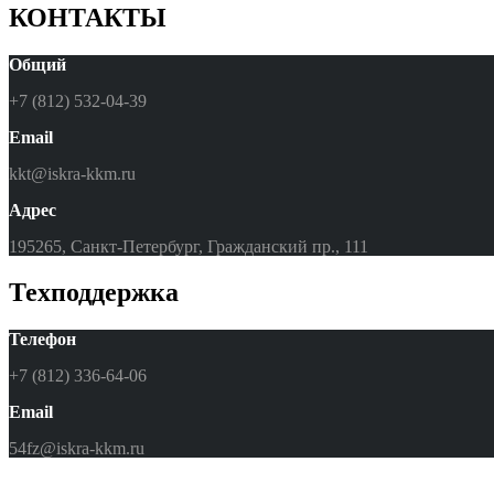
КОНТАКТЫ
Общий
+7 (812) 532-04-39
Email
kkt@iskra-kkm.ru
Адрес
195265, Санкт-Петербург, Гражданский пр., 111
Техподдержка
Телефон
+7 (812) 336-64-06
Email
54fz@iskra-kkm.ru