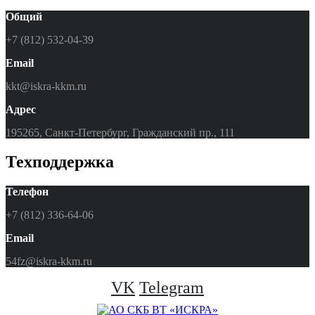
Общий
+7 (812) 532-04-39
Email
kkt@iskra-kkm.ru
Адрес
195265, Санкт-Петербург, Гражданский пр., 111
Техподдержка
Телефон
+7 (812) 336-64-06
Email
54fz@iskra-kkm.ru
VK
Telegram