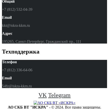
Общий
+7 (812) 532-04-39
Email
kkt@iskra-kkm.ru
Адрес
195265, Санкт-Петербург, Гражданский пр., 111
Техподдержка
Телефон
+7 (812) 336-64-06
Email
54fz@iskra-kkm.ru
VK
Telegram
АО СКБ ВТ "ИСКРА"
- © 2024. Все права защищены.